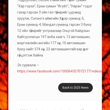
Тодруулбал, Сэлэнгэ аймгийн Түшиг сумын
“Хар горхи”, Ерөө сумын “Агуйт”, “Наран” гэдэг
газар гарсан 3 ойн гал түймрийг цурамд
оруулж, Сэлэнгэ аймгийн Хүдэр суманд-5,
Ерөө суманд-4, Мандал суманд гарсан 3 буюу
12 ойн түймрийг унтраахаар Онцгой байдлын
байгууллагын 197 алба хаагч, 13 автомашин,
мэргэжлийн ангийн 177 хүн, 10 автомашин
буюу нийт 374 хүн, 23 автомашинтайгаар үүрэг
гүйцэтгэж байна.
Эх сурвалж –
https://www.facebook.com/100064357072177/videos/15
Back to 2025 News