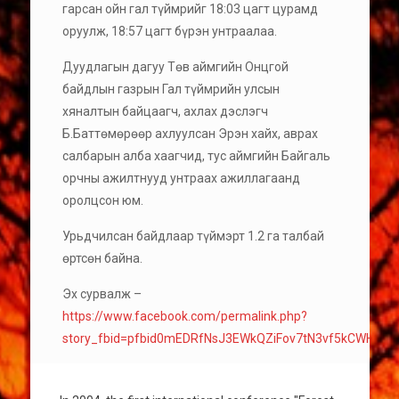
гарсан ойн гал түймрийг 18:03 цагт цурамд
оруулж, 18:57 цагт бүрэн унтраалаа.
Дуудлагын дагуу Төв аймгийн Онцгой
байдлын газрын Гал түймрийн улсын
хяналтын байцаагч, ахлах дэслэгч
Б.Баттөмөрөөр ахлуулсан Эрэн хайх, аврах
салбарын алба хаагчид, тус аймгийн Байгаль
орчны ажилтнууд унтраах ажиллагаанд
оролцсон юм.
Урьдчилсан байдлаар түймэрт 1.2 га талбай
өртсөн байна.
Эх сурвалж –
https://www.facebook.com/permalink.php?
story_fbid=pfbid0mEDRfNsJ3EWkQZiFov7tN3vf5kCWHAE5