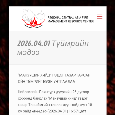
2026.04.01 Түймрийн
мэдээ
“МАНЗУШИР ХИЙД” ГЭДЭГ ГАЗАР ГАРСАН
ОЙН ТҮЙМРИЙГ БҮРЭН УНТРААЛАА
Нийслэлийн Баянзүрх дүүргийн 26 дугаар
хороонд байрлах “Манзушир хийд” гэдэг
газар Төв аймгийн төвөөс зүүн хойд зүгт 15
км зайд өнөөдөр (2026.04.01) 16:57 цагт